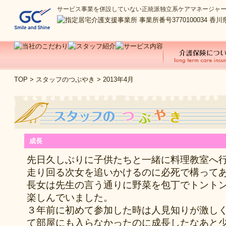
サービス事業を併設していない正統派独立系ケアマネージャ
TOP
>
スタッフのつぶやき
> 2013年4月
成長
先日久しぶりに子供たちと一緒に料理教室へ
走り回る次女を追いかけるのに必死で構って
長女は先生の言う通りに野菜を包丁でトント
楽しんでいました。
３年前に初めて参加した時は人見知りが激し
て部屋にも入らなかったのに成長したなあと