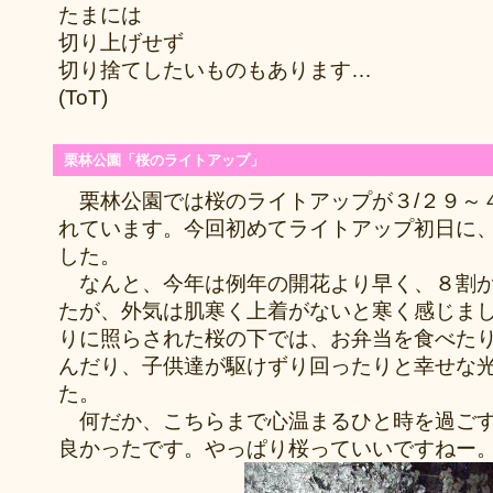
たまには
切り上げせず
切り捨てしたいものもあります…
(ToT)
栗林公園「桜のライトアップ」
栗林公園では桜のライトアップが３/２９～４
れています。今回初めてライトアップ初日に
した。
なんと、今年は例年の開花より早く、８割が
たが、外気は肌寒く上着がないと寒く感じま
りに照らされた桜の下では、お弁当を食べた
んだり、子供達が駆けずり回ったりと幸せな
た。
何だか、こちらまで心温まるひと時を過ごす
良かったです。やっぱり桜っていいですねー